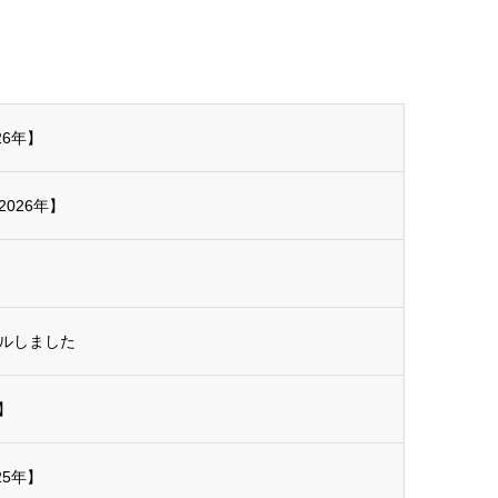
26年】
026年】
アルしました
】
25年】