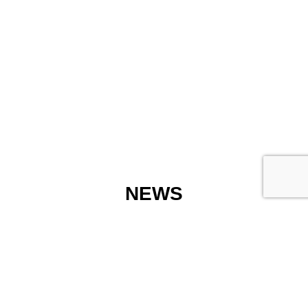
NEWS
新着情報
2026.08.05
8月の夏季休業（お盆）について【2026年】
重要
2026.04.23
ゴールデンウィークの営業について【2026年】
重要