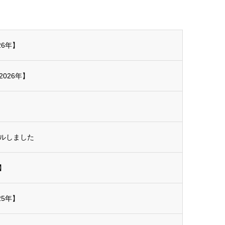
26年】
026年】
アルしました
】
25年】