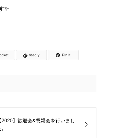
す✨
ocket
feedly
Pin it
【2020】歓迎会&懇親会を行いまし
た。