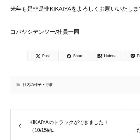
来年も是非是非KIKAIYAをよろしくお願いいたしま
コバヤシデンソー/社員一同
Post
Share
Hatena
P
社内の様子・行事
KIKAIYAのトラックができました！
（10/15納...